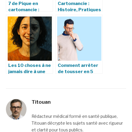
7 de Pique en
Cartomancie :
cartomancie :
Histoire, Pratiques
significations et
et Exemples
interprétations
Concrets de
Divination par les
Cartes
Les 10 choses à ne
Comment arrêter
jamais dire à une
de tousser en 5
personne bipolaire
minutes : 10
solutions
Titouan
Rédacteur médical formé en santé publique,
Titouan décrypte les sujets santé avec rigueur
et clarté pour tous publics.