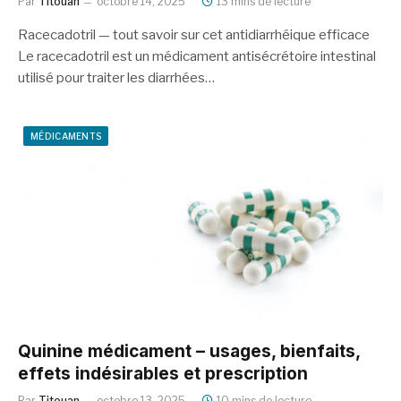
Par
Titouan
octobre 14, 2025
13 mins de lecture
Racecadotril — tout savoir sur cet antidiarrhéique efficace
Le racecadotril est un médicament antisécrétoire intestinal
utilisé pour traiter les diarrhées…
MÉDICAMENTS
Quinine médicament – usages, bienfaits,
effets indésirables et prescription
Par
Titouan
octobre 13, 2025
10 mins de lecture