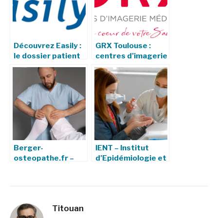
Découvrez Easily :
GRX Toulouse :
le dossier patient
centres d’imagerie
informatisé
médicale, services
innovant des HCL
et engagements
Berger-
IENT – Institut
osteopathe.fr –
d’Epidémiologie et
Votre ostéopathe
de Neurologie
à Paris
Tropicale :
Missions,
Recherche et
Titouan
Impact