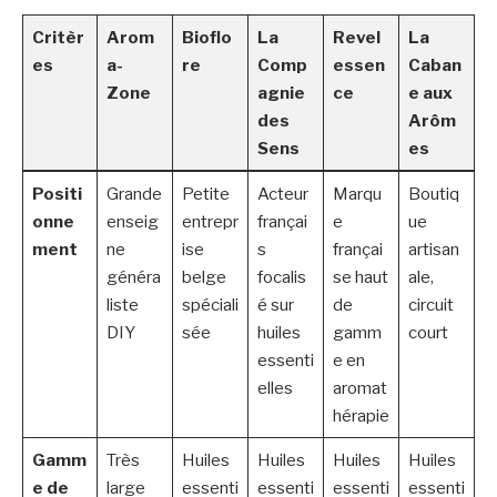
Critèr
Arom
Bioflo
La
Revel
La
es
a-
re
Comp
essen
Caban
Zone
agnie
ce
e aux
des
Arôm
Sens
es
Positi
Grande
Petite
Acteur
Marqu
Boutiq
onne
enseig
entrepr
françai
e
ue
ment
ne
ise
s
françai
artisan
généra
belge
focalis
se haut
ale,
liste
spéciali
é sur
de
circuit
DIY
sée
huiles
gamm
court
essenti
e en
elles
aromat
hérapie
Gamm
Très
Huiles
Huiles
Huiles
Huiles
e de
large
essenti
essenti
essenti
essenti