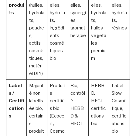
produi
(huiles,
elles,
elles,
elles,
elles,
ts
hydrola
hydrola
synergi
hydrola
hydrola
ts,
ts,
es,
ts,
ts,
poudre
ingrédi
aromat
huiles
résines
s,
ents
hérapie
végéta
actifs
cosmé
les
cosmé
tiques
premiu
tiques,
bio
m
matéri
el DIY)
Label
Majorit
Produit
Bio,
HEBB
Label
s /
é non
s
contrôl
D,
Slow
Certifi
labellis
certifié
é
HECT,
Cosmé
cation
ée bio,
s bio
HEBB
certific
tique,
s
certain
(Ecoce
D &
ations
certific
s
rt,
HECT
bio
ations
produit
Cosmo
bio