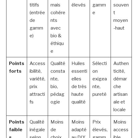
titifs
mais
élevés
gamm
souven
(entrée
cohére
e
t
de
nts
moyen
gamm
avec
-haut
e)
bio &
éthiqu
e
Points
Access
Qualité
Huiles
Sélecti
Authen
forts
ibilité,
consta
essenti
on
ticité,
variété,
nte,
elles
exigea
démar
prix
bio,
de très
nte,
che
attracti
pédag
haute
pureté
artisan
fs
ogie
qualité
ale et
locale
Points
Qualité
Moins
Moins
Prix
Moins
faible
inégale
de
adapté
élevés,
access
s
selon
choix
au DIY
gamm
ible