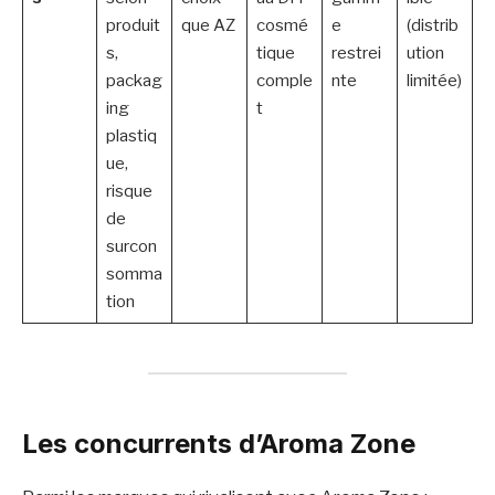
produit
que AZ
cosmé
e
(distrib
s,
tique
restrei
ution
packag
comple
nte
limitée)
ing
t
plastiq
ue,
risque
de
surcon
somma
tion
Les concurrents d’Aroma Zone