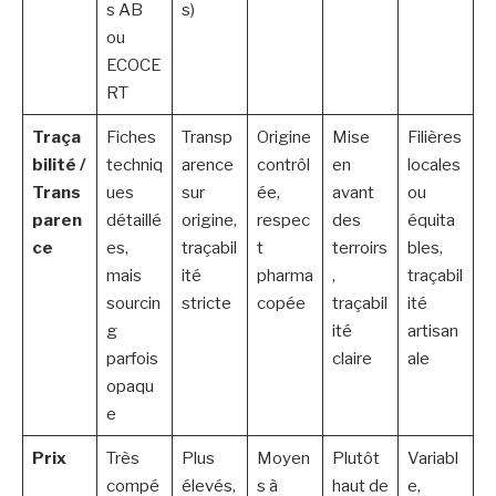
s AB
s)
ou
ECOCE
RT
Traça
Fiches
Transp
Origine
Mise
Filières
bilité /
techniq
arence
contrôl
en
locales
Trans
ues
sur
ée,
avant
ou
paren
détaillé
origine,
respec
des
équita
ce
es,
traçabil
t
terroirs
bles,
mais
ité
pharma
,
traçabil
sourcin
stricte
copée
traçabil
ité
g
ité
artisan
parfois
claire
ale
opaqu
e
Prix
Très
Plus
Moyen
Plutôt
Variabl
compé
élevés,
s à
haut de
e,