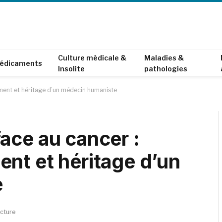
Culture médicale &
Maladies &
édicaments
Insolite
pathologies
ment et héritage d’un médecin humaniste
ace au cancer :
nt et héritage d’un
e
ecture