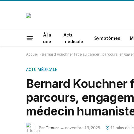
À la
Actu
Symptômes
M
une
médicale
Accueil
»
Bernard Kouchner face au cancer : parcours, engage
ACTU MÉDICALE
Bernard Kouchner f
parcours, engageme
médecin humanist
Par
Titouan
novembre 13, 2025
11 mins de l