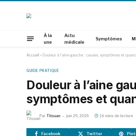
À la
Actu
Symptômes
M
une
médicale
Accueil
»
Douleur à l’aine gauche : causes, symptômes et quand
GUIDE PRATIQUE
Douleur à l’aine ga
symptômes et quan
Par
Titouan
juin 29, 2026
16 mins de lecture
Facebook
Twitter
Pint