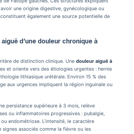
mpe de Fallope gauches. Ces structures expliquent
avoir une origine digestive, gynécologique ou
 constituent également une source potentielle de
aiguë d’une douleur chronique à
ritère de distinction clinique. Une
douleur aiguë à
es et oriente vers des étiologies urgentes : hernie
thologie lithiasique urétérale. Environ 15 % des
ge aux urgences impliquent la région inguinale ou
une persistance supérieure à 3 mois, relève
es ou inflammatoires progressives : pubalgie,
u endométriose. L’intensité, le caractère
 signes associés comme la fièvre ou les