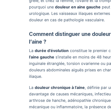
grêle, et chez la femme, l’ovaire et la tro
pourquoi une
douleur en aine gauche
peut 
urologique. Les vaisseaux iliaques externes
douleur en cas de pathologie vasculaire.
Comment distinguer une douleur 
l’aine ?
La
durée d’évolution
constitue le premier c
l’aine gauche
s’installe en moins de 48 heur
inguinale étranglée, torsion ovarienne ou pa
douleurs abdominales aiguës prises en char
iliaque.
La
douleur chronique à l’aine
, définie par 
davantage de causes mécaniques, infectieus
arthrose de hanche, adénopathie chronique o
mécanique ou inflammatoire, la présence de