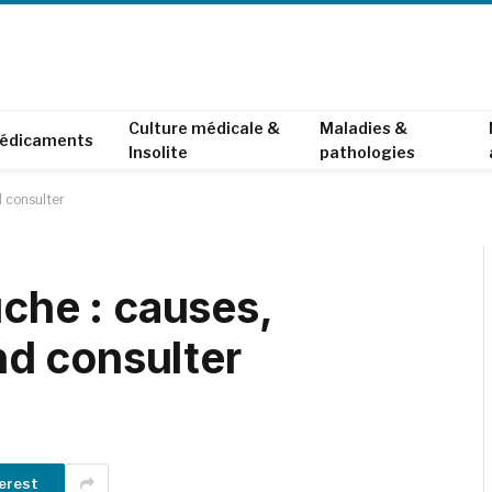
Culture médicale &
Maladies &
édicaments
Insolite
pathologies
 consulter
uche : causes,
d consulter
erest