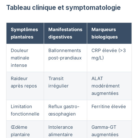
Tableau clinique et symptomatologie
Symptômes
Manifestations
Marqueurs
plantaires
digestives
biologiques
Douleur
Ballonnements
CRP élevée (>3
matinale
post-prandiaux
mg/L)
intense
Raideur
Transit
ALAT
après repos
irrégulier
modérément
augmentées
Limitation
Reflux gastro-
Ferritine élevée
fonctionnelle
œsophagien
Œdème
Intolerance
Gamma-GT
plantaire
alimentaire
augmentées