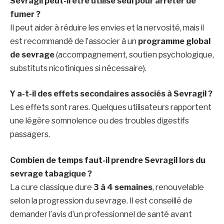
Sevragil peut-il être utilisé seul pour arrêter de
fumer ?
Il peut aider à réduire les envies et la nervosité, mais il
est recommandé de l’associer à un
programme global
de sevrage
(accompagnement, soutien psychologique,
substituts nicotiniques si nécessaire).
Y a-t-il des effets secondaires associés à Sevragil ?
Les effets sont rares. Quelques utilisateurs rapportent
une légère somnolence ou des troubles digestifs
passagers.
Combien de temps faut-il prendre Sevragil lors du
sevrage tabagique ?
La cure classique dure
3 à 4 semaines
, renouvelable
selon la progression du sevrage. Il est conseillé de
demander l’avis d’un professionnel de santé avant