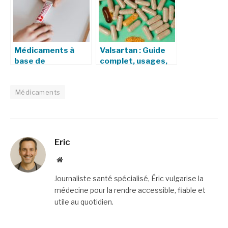
Médicaments à
Valsartan : Guide
base de
complet, usages,
bétaméthasone 2
posologie, effets
mg : Composition
et précautions
et Utilisation
Médicaments
Eric
Website
Journaliste santé spécialisé, Éric vulgarise la
médecine pour la rendre accessible, fiable et
utile au quotidien.