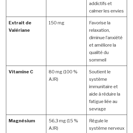
addictifs et
calmer les envies
Extrait de
150 mg
Favorise la
Valériane
relaxation,
diminue l’anxiété
et améliore la
qualité du
sommeil
Vitamine C
80 mg (100 %
Soutient le
AJR)
système
immunitaire et
aide à réduire la
fatigue liée au
sevrage
Magnésium
56,3 mg (15 %
Régule le
AJR)
système nerveux