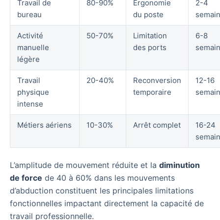
Travail de
80-90%
Ergonomie
2-4
bureau
du poste
semai
Activité
50-70%
Limitation
6-8
manuelle
des ports
semai
légère
Travail
20-40%
Reconversion
12-16
physique
temporaire
semai
intense
Métiers aériens
10-30%
Arrêt complet
16-24
semai
L’amplitude de mouvement réduite et la
diminution
de force
de 40 à 60% dans les mouvements
d’abduction constituent les principales limitations
fonctionnelles impactant directement la capacité de
travail professionnelle.