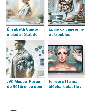
Élisabeth Guigou
Épine calcanéenne
malade : état de
et troubles
santé et dernières
digestifs : le lien
informations
entre foie, intestin
et douleurs
plantaires
JVC Muscu : Forum
Je regrette ma
de Référence pour
blépharoplastie :
l’Entraînement et
retour
la Musculation
d’expérience