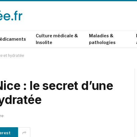
Culture médicale &
Maladies &
édicaments
Insolite
pathologies
te et hydratée
ice : le secret d’une
hydratée
re
erest