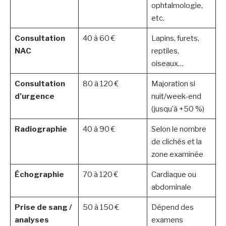
ophtalmologie,
etc.
Consultation
40 à 60 €
Lapins, furets,
NAC
reptiles,
oiseaux…
Consultation
80 à 120 €
Majoration si
d’urgence
nuit/week-end
(jusqu’à +50 %)
Radiographie
40 à 90 €
Selon le nombre
de clichés et la
zone examinée
Échographie
70 à 120 €
Cardiaque ou
abdominale
Prise de sang /
50 à 150 €
Dépend des
analyses
examens