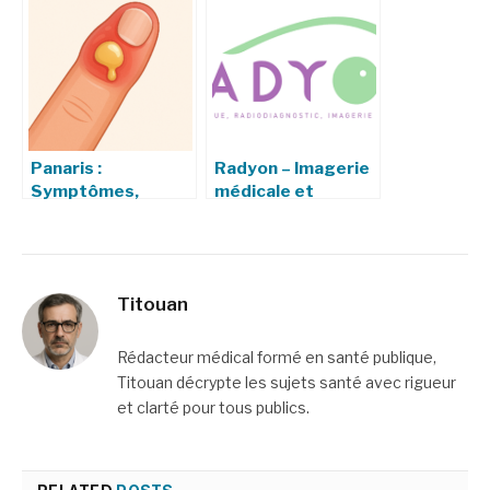
guide complet
Panaris :
Radyon – Imagerie
Symptômes,
médicale et
Traitements et
services innovants
Prévention de
en radiologie
l’Infection du Doigt
Titouan
Rédacteur médical formé en santé publique,
Titouan décrypte les sujets santé avec rigueur
et clarté pour tous publics.