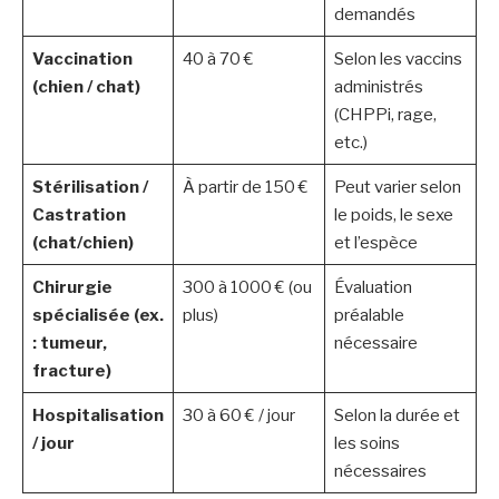
demandés
Vaccination
40 à 70 €
Selon les vaccins
(chien / chat)
administrés
(CHPPi, rage,
etc.)
Stérilisation /
À partir de 150 €
Peut varier selon
Castration
le poids, le sexe
(chat/chien)
et l’espèce
Chirurgie
300 à 1000 € (ou
Évaluation
spécialisée (ex.
plus)
préalable
: tumeur,
nécessaire
fracture)
Hospitalisation
30 à 60 € / jour
Selon la durée et
/ jour
les soins
nécessaires