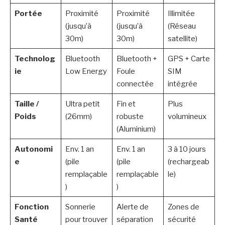
Portée
Proximité
Proximité
Illimitée
(jusqu’à
(jusqu’à
(Réseau
30m)
30m)
satellite)
Technolog
Bluetooth
Bluetooth +
GPS + Carte
ie
Low Energy
Foule
SIM
connectée
intégrée
Taille /
Ultra petit
Fin et
Plus
Poids
(26mm)
robuste
volumineux
(Aluminium)
Autonomi
Env. 1 an
Env. 1 an
3 à 10 jours
e
(pile
(pile
(rechargeab
remplaçable
remplaçable
le)
)
)
Fonction
Sonnerie
Alerte de
Zones de
Santé
pour trouver
séparation
sécurité