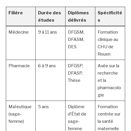
Filière
Durée des
Diplômes
Spécificité
études
délivrés
s
Médecine
9 à 11 ans
DFGSM,
Formation
DFASM,
clinique au
DES
CHU de
Rouen
Pharmacie
6 à 9 ans
DFGSP,
Axée sur la
DFASP,
recherche
Thèse
et la
pharmacolo
gie
Maïeutique
5 ans
Diplôme
Formation
(sage-
d’État de
centrée sur
femme)
sage-
la santé
femme
maternelle