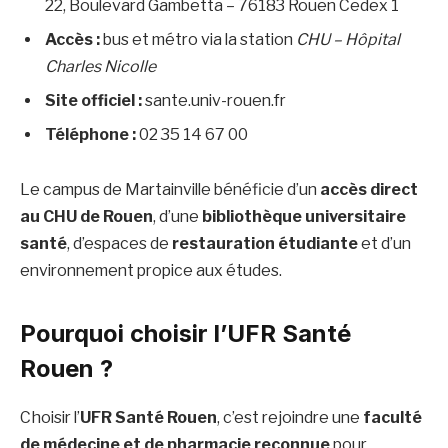
22, Boulevard Gambetta – 76183 Rouen Cedex 1
Accès :
bus et métro via la station
CHU – Hôpital
Charles Nicolle
Site officiel :
sante.univ-rouen.fr
Téléphone :
02 35 14 67 00
Le campus de Martainville bénéficie d’un
accès direct
au CHU de Rouen
, d’une
bibliothèque universitaire
santé
, d’espaces de
restauration étudiante
et d’un
environnement propice aux études.
Pourquoi choisir l’UFR Santé
Rouen ?
Choisir l’
UFR Santé Rouen
, c’est rejoindre une
faculté
de médecine et de pharmacie reconnue
pour