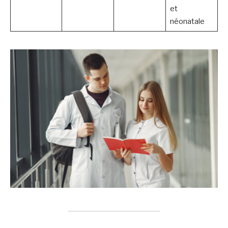
et
néonatale