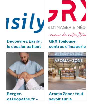
Découvrez Easily :
GRX Toulouse :
le dossier patient
centres d’imagerie
informatisé
médicale, services
innovant des HCL
et engagements
Berger-
Aroma Zone : tout
osteopathe.fr –
savoir sur la
Votre ostéopathe
marque, son
à Paris
efficacité et ses