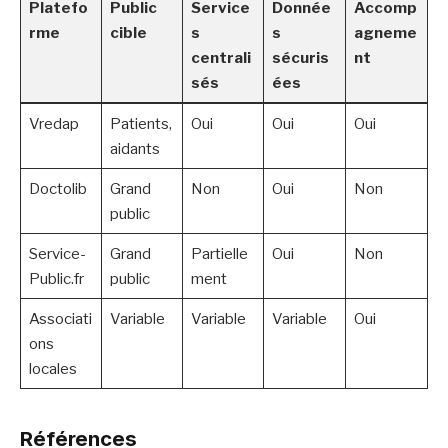
Platefo
Public
Service
Donnée
Accomp
rme
cible
s
s
agneme
centrali
sécuris
nt
sés
ées
Vredap
Patients,
Oui
Oui
Oui
aidants
Doctolib
Grand
Non
Oui
Non
public
Service-
Grand
Partielle
Oui
Non
Public.fr
public
ment
Associati
Variable
Variable
Variable
Oui
ons
locales
Références