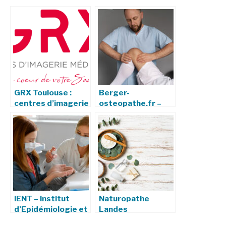
GRX Toulouse :
Berger-
centres d’imagerie
osteopathe.fr –
médicale, services
Votre ostéopathe
et engagements
à Paris
IENT – Institut
Naturopathe
d’Epidémiologie et
Landes
de Neurologie
Julienaturame.fr –