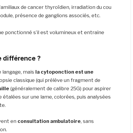
amiliaux de cancer thyroïdien, irradiation du cou
nodule, présence de ganglions associés, etc.
e ponctionné s’il est volumineux et entraîne
e différence ?
de langage, mais
la cytoponction est une
opsie classique (qui prélève un fragment de
uille
(généralement de calibre 25G) pour aspirer
te étalées sur une lame, colorées, puis analysées
te.
uvent en
consultation ambulatoire
, sans
on.