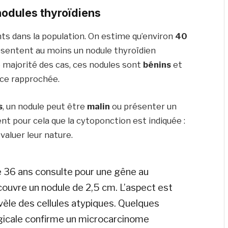
 nodules thyroïdiens
ts dans la population. On estime qu’environ
40
sentent au moins un nodule thyroïdien
e majorité des cas, ces nodules sont
bénins
et
nce rapprochée.
s
, un nodule peut être
malin
ou présenter un
ent pour cela que la cytoponction est indiquée :
valuer leur nature.
e 36 ans consulte pour une gêne au
ouvre un nodule de 2,5 cm. L’aspect est
vèle des cellules atypiques. Quelques
urgicale confirme un microcarcinome