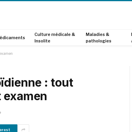
Culture médicale &
Maladies &
édicaments
Insolite
pathologies
t examen
ïdienne : tout
t examen
e
erest