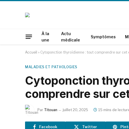
À la
Actu
Symptômes
M
une
médicale
Accueil
»
Cytoponction thyroïdienne : tout comprendre sur ce
MALADIES ET PATHOLOGIES
Cytoponction thyro
comprendre sur ce
Par
Titouan
juillet 20, 2025
15 mins de lectur
Facebook
Twitter
Pint