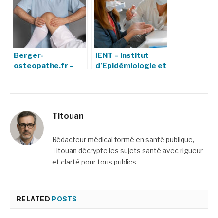
Berger-
IENT – Institut
osteopathe.fr –
d’Epidémiologie et
Votre ostéopathe
de Neurologie
à Paris
Tropicale :
Missions,
Recherche et
Titouan
Impact
Rédacteur médical formé en santé publique,
Titouan décrypte les sujets santé avec rigueur
et clarté pour tous publics.
RELATED
POSTS