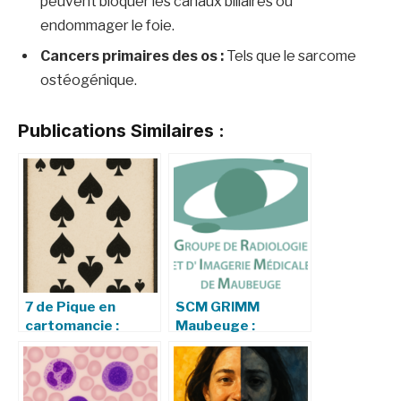
peuvent bloquer les canaux biliaires ou
endommager le foie.
Cancers primaires des os :
Tels que le sarcome
ostéogénique.
Publications Similaires :
7 de Pique en
SCM GRIMM
cartomancie :
Maubeuge :
significations et
Excellence en
interprétations
Imagerie Médicale​