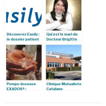
Découvrez Easily :
Qui est le mari du
le dossier patient
Docteur Brigitte
informatisé
Milhau ?
innovant des HCL
Pompe doseuse
Clinique Mutualiste
EXADOS® :
Catalane
Précision, Sécurité
et Fiabilité pour le
Dosage Industriel