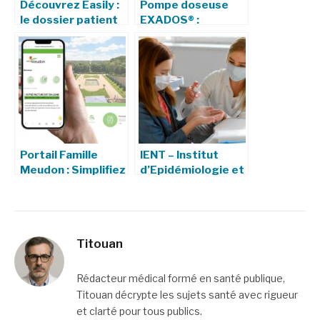
Découvrez Easily :
Pompe doseuse
le dossier patient
EXADOS® :
informatisé
Précision, Sécurité
innovant des HCL
et Fiabilité pour le
Dosage Industriel
Portail Famille
IENT – Institut
Meudon : Simplifiez
d’Epidémiologie et
vos démarches
de Neurologie
familiales en ligne
Tropicale :
Missions,
Recherche et
Titouan
Impact
Rédacteur médical formé en santé publique,
Titouan décrypte les sujets santé avec rigueur
et clarté pour tous publics.