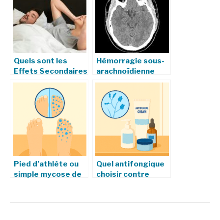
Quels sont les
Hémorragie sous-
Effets Secondaires
arachnoïdienne
de la Machine pour
(HSA) : définition,
l’Apnée du Sommeil
causes et
traitements
Pied d’athlète ou
Quel antifongique
simple mycose de
choisir contre
la peau ? Voici
Trichophyton
comment les
rubrum ?
distinguer
Comparatif des
solutions efficaces