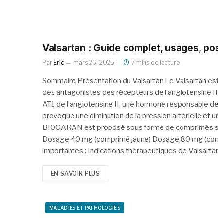
Valsartan : Guide complet, usages, pos
Par
Eric
mars 26, 2025
7 mins de lecture
Sommaire Présentation du Valsartan Le Valsartan est
des antagonistes des récepteurs de l’angiotensine II 
AT1 de l’angiotensine II, une hormone responsable de l
provoque une diminution de la pression artérielle et
BIOGARAN est proposé sous forme de comprimés séc
Dosage 40 mg (comprimé jaune) Dosage 80 mg (com
importantes : Indications thérapeutiques de Valsarta
EN SAVOIR PLUS
MALADIES ET PATHOLOGIES