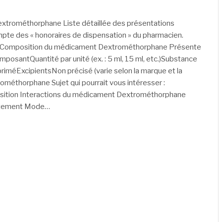
trométhorphane Liste détaillée des présentations
mpte des « honoraires de dispensation » du pharmacien.
t ? Composition du médicament Dextrométhorphane Présente
mposantQuantité par unité (ex. : 5 ml, 15 ml, etc.)Substance
méExcipientsNon précisé (varie selon la marque et la
méthorphane Sujet qui pourrait vous intéresser :
sition Interactions du médicament Dextrométhorphane
laitement Mode…