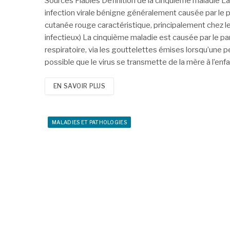
Sources Fiables Définition de la cinquieme maladie L
infection virale bénigne généralement causée par le 
cutanée rouge caractéristique, principalement chez l
infectieux) La cinquième maladie est causée par le pa
respiratoire, via les gouttelettes émises lorsqu’une 
possible que le virus se transmette de la mère à l’en
EN SAVOIR PLUS
MALADIES ET PATHOLOGIES