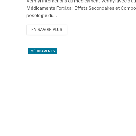
Vermyl Interactions du médicament Vermyl avec d’autr
Médicaments Forxiga : Effets Secondaires et Composi
posologie du…
EN SAVOIR PLUS
MÉDICAMENTS