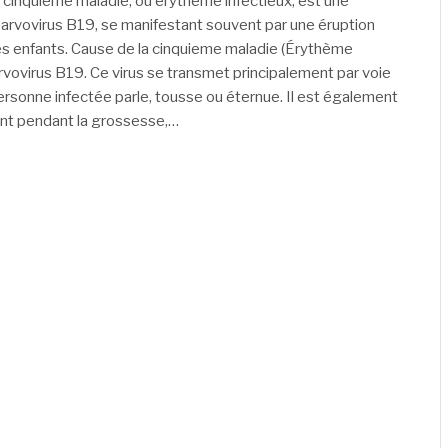
a cinquième maladie, ou érythème infectieux, est une
parvovirus B19, se manifestant souvent par une éruption
es enfants. Cause de la cinquieme maladie (Érythème
rvovirus B19. Ce virus se transmet principalement par voie
personne infectée parle, tousse ou éternue. Il est également
fant pendant la grossesse,…