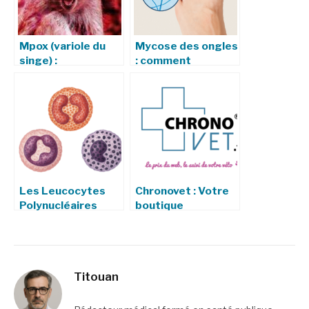
Mpox (variole du
Mycose des ongles
singe) :
: comment
symptômes,
reconnaître une
transmission,
infection à
prévention et
Trichophyton
traitement
rubrum ?
Les Leucocytes
Chronovet : Votre
Polynucléaires
boutique
(PMN)
vétérinaire en
ligne, avec livraison
en clinique
Titouan