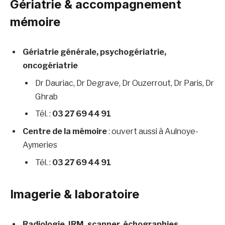
Gériatrie & accompagnement
mémoire
Gériatrie générale, psychogériatrie,
oncogériatrie
Dr Dauriac, Dr Degrave, Dr Ouzerrout, Dr Paris, Dr
Ghrab
Tél. :
03 27 69 44 91
Centre de la mémoire
: ouvert aussi à Aulnoye-
Aymeries
Tél. :
03 27 69 44 91
Imagerie & laboratoire
Radiologie, IRM, scanner, échographies,