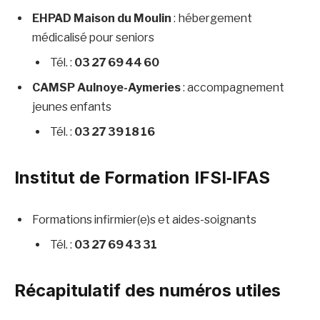
EHPAD Maison du Moulin
: hébergement
médicalisé pour seniors
Tél. :
03 27 69 44 60
CAMSP Aulnoye-Aymeries
: accompagnement
jeunes enfants
Tél. :
03 27 39 18 16
Institut de Formation IFSI‑IFAS
Formations infirmier(e)s et aides-soignants
Tél. :
03 27 69 43 31
Récapitulatif des numéros utiles