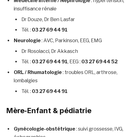
Médecine interne / Néphrologie
: hypertension,
insuffisance rénale
Dr Douze, Dr Ben Lasfar
Tél. :
03 27 69 44 91
Neurologie
: AVC, Parkinson, EEG, EMG
Dr Rosolacci, Dr Akkasch
Tél. :
03 27 69 44 91
, EEG :
03 27 69 44 52
ORL / Rhumatologie
: troubles ORL, arthrose,
lombalgies
Tél. :
03 27 69 44 91
Mère‑Enfant & pédiatrie
Gynécologie-obstétrique
: suivi grossesse, IVG,