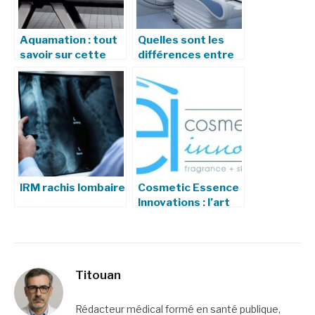
Aquamation : tout
Quelles sont les
savoir sur cette
différences entre
alternative
un scanner (TDM)
écologique à la
et une IRM ?
crémation
IRM rachis lombaire
Cosmetic Essence
Innovations : l’art
de sublimer la
beauté par la
formulation
Titouan
Rédacteur médical formé en santé publique,