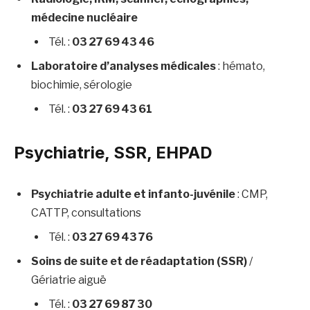
médecine nucléaire
Tél. :
03 27 69 43 46
Laboratoire d’analyses médicales
: hémato,
biochimie, sérologie
Tél. :
03 27 69 43 61
Psychiatrie, SSR, EHPAD
Psychiatrie adulte et infanto-juvénile
: CMP,
CATTP, consultations
Tél. :
03 27 69 43 76
Soins de suite et de réadaptation (SSR)
/
Gériatrie aiguë
Tél. :
03 27 69 87 30