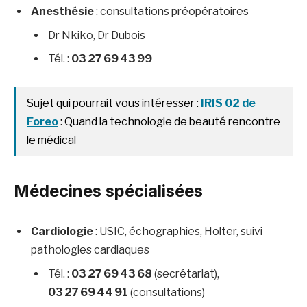
Anesthésie
: consultations préopératoires
Dr Nkiko, Dr Dubois
Tél. :
03 27 69 43 99
Sujet qui pourrait vous intéresser :
IRIS 02 de
Foreo
: Quand la technologie de beauté rencontre
le médical
Médecines spécialisées
Cardiologie
: USIC, échographies, Holter, suivi
pathologies cardiaques
Tél. :
03 27 69 43 68
(secrétariat),
03 27 69 44 91
(consultations)