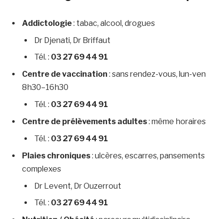
Addictologie
: tabac, alcool, drogues
Dr Djenati, Dr Briffaut
Tél. :
03 27 69 44 91
Centre de vaccination
: sans rendez-vous, lun-ven
8h30–16h30
Tél. :
03 27 69 44 91
Centre de prélèvements adultes
: même horaires
Tél. :
03 27 69 44 91
Plaies chroniques
: ulcères, escarres, pansements
complexes
Dr Levent, Dr Ouzerrout
Tél. :
03 27 69 44 91