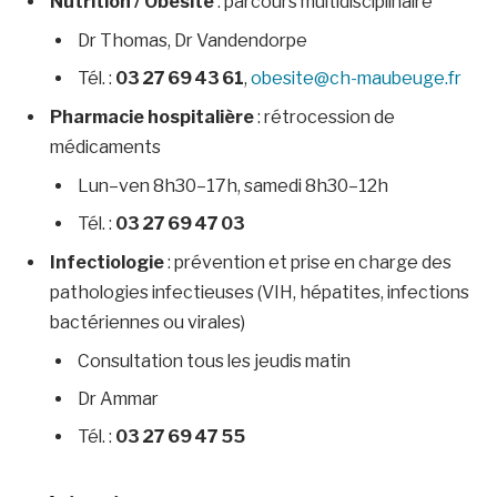
Nutrition / Obésité
: parcours multidisciplinaire
Dr Thomas, Dr Vandendorpe
Tél. :
03 27 69 43 61
,
obesite@ch-maubeuge.fr
Pharmacie hospitalière
: rétrocession de
médicaments
Lun–ven 8h30–17h, samedi 8h30–12h
Tél. :
03 27 69 47 03
Infectiologie
: prévention et prise en charge des
pathologies infectieuses (VIH, hépatites, infections
bactériennes ou virales)
Consultation tous les jeudis matin
Dr Ammar
Tél. :
03 27 69 47 55