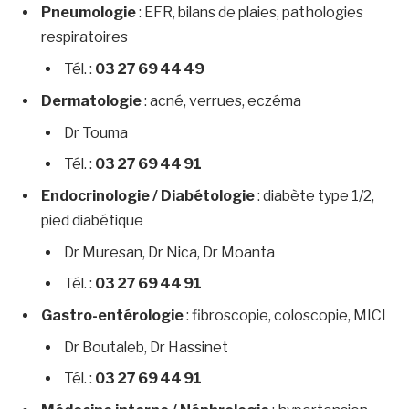
Pneumologie
: EFR, bilans de plaies, pathologies
respiratoires
Tél. :
03 27 69 44 49
Dermatologie
: acné, verrues, eczéma
Dr Touma
Tél. :
03 27 69 44 91
Endocrinologie / Diabétologie
: diabète type 1/2,
pied diabétique
Dr Muresan, Dr Nica, Dr Moanta
Tél. :
03 27 69 44 91
Gastro-entérologie
: fibroscopie, coloscopie, MICI
Dr Boutaleb, Dr Hassinet
Tél. :
03 27 69 44 91