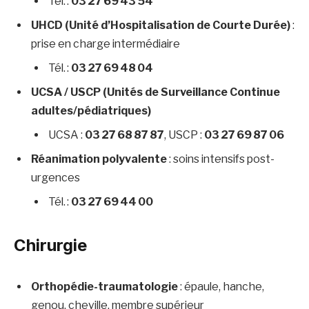
Tél. :
03 27 69 43 54
UHCD (Unité d’Hospitalisation de Courte Durée)
:
prise en charge intermédiaire
Tél. :
03 27 69 48 04
UCSA / USCP (Unités de Surveillance Continue
adultes/pédiatriques)
UCSA :
03 27 68 87 87
, USCP :
03 27 69 87 06
Réanimation polyvalente
: soins intensifs post-
urgences
Tél. :
03 27 69 44 00
Chirurgie
Orthopédie-traumatologie
: épaule, hanche,
genou, cheville, membre supérieur