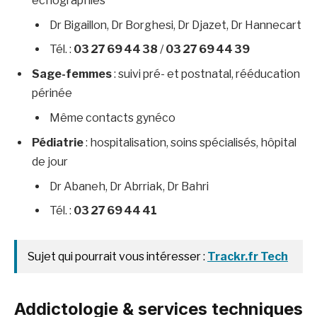
échographies
Dr Bigaillon, Dr Borghesi, Dr Djazet, Dr Hannecart
Tél. :
03 27 69 44 38
/
03 27 69 44 39
Sage-femmes
: suivi pré- et postnatal, rééducation
périnée
Même contacts gynéco
Pédiatrie
: hospitalisation, soins spécialisés, hôpital
de jour
Dr Abaneh, Dr Abrriak, Dr Bahri
Tél. :
03 27 69 44 41
Sujet qui pourrait vous intéresser :
Trackr.fr Tech
Addictologie & services techniques