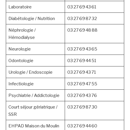
Laboratoire
03 27 69 43 61
Diabétologie / Nutrition
03 27 69 87 32
Néphrologie /
03 27 69 48 88
Hémodialyse
Neurologie
03 27 69 43 65
Odontologie
03 27 69 44 51
Urologie / Endoscopie
03 27 69 43 71
Infectiologie
03 27 69 47 55
Psychiatrie / Addictologie
03 27 69 43 76
Court séjour gériatrique /
03 27 69 87 30
SSR
EHPAD Maison du Moulin
03 27 69 44 60