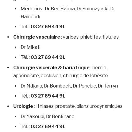
Médecins : Dr Ben Halima, Dr Smoczynski, Dr
Hamoudi
Tél. :
03 27 69 44 91
Chirurgie vasculaire
: varices, phlébites, fistules
Dr Mikati
Tél. :
03 27 69 44 91
Chirurgie viscérale & bariatrique
: hernie,
appendicite, occlusion, chirurgie de l’obésité
Dr Ndjana, Dr Bombeck, Dr Penciuc, Dr Terryn
Tél. :
03 27 69 44 91
Urologie
: lithiases, prostate, bilans urodynamiques
Dr Yakoubi, Dr Benkirane
Tél. :
03 27 69 44 91