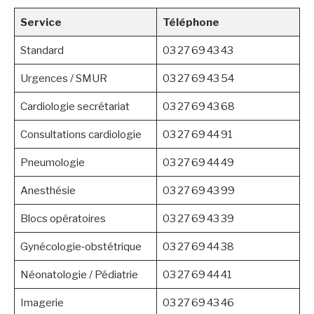
Service
Téléphone
Standard
03 27 69 43 43
Urgences / SMUR
03 27 69 43 54
Cardiologie secrétariat
03 27 69 43 68
Consultations cardiologie
03 27 69 44 91
Pneumologie
03 27 69 44 49
Anesthésie
03 27 69 43 99
Blocs opératoires
03 27 69 43 39
Gynécologie‑obstétrique
03 27 69 44 38
Néonatologie / Pédiatrie
03 27 69 44 41
Imagerie
03 27 69 43 46