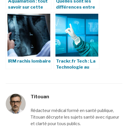
Aquamation : tout
Quelles sont les
savoir sur cette
différences entre
alternative
un scanner (TDM)
écologique à la
et une IRM ?
crémation
IRM rachis lombaire
Trackr.fr Tech : La
Technologie au
Service de la Santé
et de la Sécurité
Titouan
Rédacteur médical formé en santé publique,
Titouan décrypte les sujets santé avec rigueur
et clarté pour tous publics.