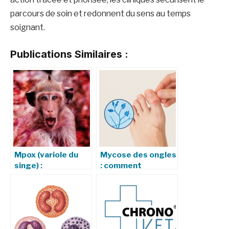
parcours de soin et redonnent du sens au temps
soignant.
Publications Similaires :
Mpox (variole du
Mycose des ongles
singe) :
: comment
symptômes,
reconnaître une
transmission,
infection à
prévention et
Trichophyton
traitement
rubrum ?