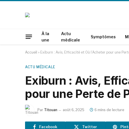
À la
Actu
Symptômes
M
une
médicale
Accueil
»
Exiburn : Avis, Efficacité et Où l’Acheter pour une Per
ACTU MÉDICALE
Exiburn : Avis, Effi
pour une Perte de 
Par
Titouan
août 6, 2025
6 mins de lecture
Facebook
Twitter
Pint