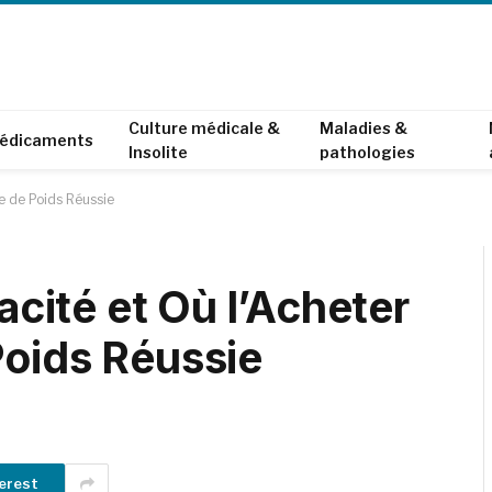
Culture médicale &
Maladies &
édicaments
Insolite
pathologies
te de Poids Réussie
cacité et Où l’Acheter
Poids Réussie
erest