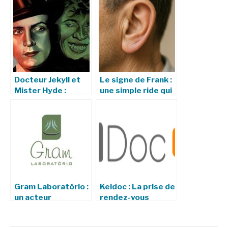
Docteur Jekyll et
Le signe de Frank :
Mister Hyde :
une simple ride qui
histoire, analyse et
pourrait prédire
véritable
des maladies
signification
cardiovasculaires ?
Gram Laboratório :
Keldoc : La prise de
un acteur
rendez-vous
incontournable de
médicaux
l’analyse médicale
simplifiée