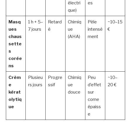
électri
es
que)
Masq
1 h + 5–
Retard
Chimiq
Pèle
~10–15
ues
7 jours
é
ue
intensé
€
chaus
(AHA)
ment
sette
s
corée
ns
Crèm
Plusieu
Progre
Chimiq
Peu
~10–
e
rs jours
ssif
ue
d’effet
20 €
kérat
douce
sur
olytiq
corne
ue
épaiss
e