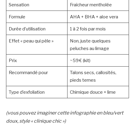
Sensation
Fraîcheur mentholée
Formule
AHA + BHA + aloe vera
Durée d’utilisation
1 à 2 fois par mois
Effet « peau qui pèle »
Non, juste quelques
peluches au limage
Prix
~59 € (kit)
Recommandé pour
Talons secs, callosités,
pieds ternes
Type d’exfoliation
Chimique douce + lime
(vous pouvez imaginer cette infographie en bleu/vert
doux, style « clinique chic »)