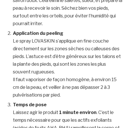
savon doux. Cela élimine saletés, sueur, et prépare la
peau à recevoir le soin. Séchez bien vos pieds,
surtout entre les orteils, pour éviter l’humidité qui
pourrait irriter.
Application du peeling
Le spray LOVASKIN s’applique en fine couche
directement sur les zones sèches ou calleuses des
pieds. L’astuce est d’être généreux sur les talons et
la plante des pieds, qui sont les zones les plus
souvent rugueuses.
Il faut vaporiser de façon homogène, à environ 15
cm de la peau, et veiller à ne pas dépasser 2 à 3
pulvérisations par pied.
Temps de pose
Laissez agir le produit
1 minute environ
. C’est le
temps nécessaire pour que les actifs exfoliants
(acides de fruits AHA, BHA) ramollissent la corne et