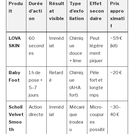
Produ
Durée
Résult
Type
Effet
Prix
it
d’acti
at
d’exfo
secon
appro
on
visible
liation
daire
ximati
f
LOVA
60
Imméd
Chimiq
Peut
~59 €
SKIN
second
iat
ue
légère
(kit)
es
douce
ment
+ lime
piquer
Baby
1 h de
Retard
Chimiq
Pèle
~20 €
Foot
pose +
é
ue
fort et
5–7
(AHA
longte
jours
fort)
mps
Scholl
Action
Imméd
Mécani
Micro-
~30–
Velvet
directe
iat
que
coupur
40 €
Smoo
(roulea
es
th
u
possibl