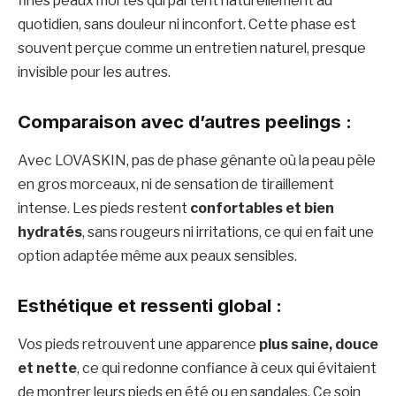
fines peaux mortes qui partent naturellement au
quotidien, sans douleur ni inconfort. Cette phase est
souvent perçue comme un entretien naturel, presque
invisible pour les autres.
Comparaison avec d’autres peelings :
Avec LOVASKIN, pas de phase gênante où la peau pèle
en gros morceaux, ni de sensation de tiraillement
intense. Les pieds restent
confortables et bien
hydratés
, sans rougeurs ni irritations, ce qui en fait une
option adaptée même aux peaux sensibles.
Esthétique et ressenti global :
Vos pieds retrouvent une apparence
plus saine, douce
et nette
, ce qui redonne confiance à ceux qui évitaient
de montrer leurs pieds en été ou en sandales. Ce soin