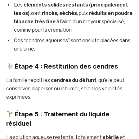
Les
éléments solides restants (principalement
les os)
sont
rincés, séchés
, puis
réduits en poudre
blanche très fine
à l’aide d’un broyeur spécialisé,
comme pour la crémation.
Ces “cendres aqueuses” sont ensuite placées dans
une urne.
Étape 4 : Restitution des cendres
La famille reçoit les
cendres du défunt
, qu’elle peut
conserver, disperser ou inhumer, selon les volontés
exprimées.
Étape 5 : Traitement du liquide
résiduel
La solution aqueuse restante, totalement
stérile
et