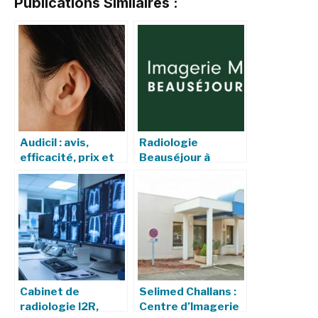
Publications Similaires :
Audicil : avis,
Radiologie
efficacité, prix et
Beauséjour à
effets secondaires
Saint‑Herblain :
prise de RDV,
examens, résultats
Cabinet de
Selimed Challans :
radiologie I2R,
Centre d’Imagerie