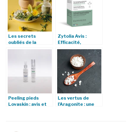
Les secrets
Zytolia Avis :
oubliés de la
Efficacité,
médecine
Utilisation, Effets
prophétique : un
secondaires et Où
voyage à travers le
l’Acheter
temps
Peeling pieds
Les vertus de
Lovaskin : avis et
l’Aragonite : une
efficacité
pierre aux
multiples bienfaits