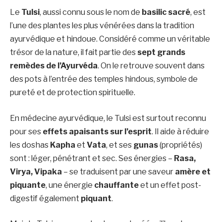
Le
Tulsi
, aussi connu sous le nom de
basilic sacré
, est
l’une des plantes les plus vénérées dans la tradition
ayurvédique et hindoue. Considéré comme un véritable
trésor de la nature, il fait partie des
sept grands
remèdes de l’Ayurvéda
. On le retrouve souvent dans
des pots à l’entrée des temples hindous, symbole de
pureté et de protection spirituelle.
En médecine ayurvédique, le Tulsi est surtout reconnu
pour ses
effets apaisants sur l’esprit
. Il aide à réduire
les doshas
Kapha
et
Vata
, et ses
gunas
(propriétés)
sont : léger, pénétrant et sec. Ses énergies –
Rasa,
Virya, Vipaka
– se traduisent par une saveur
amère et
piquante
, une énergie
chauffante
et un effet post-
digestif également
piquant
.