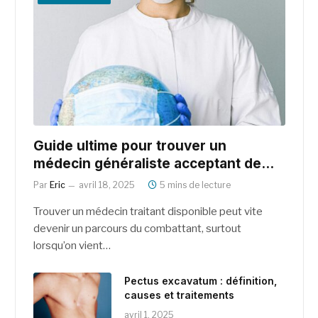
Guide ultime pour trouver un
médecin généraliste acceptant de
nouveaux patients dès maintenant
Par
Eric
avril 18, 2025
5 mins de lecture
Trouver un médecin traitant disponible peut vite
devenir un parcours du combattant, surtout
lorsqu’on vient…
Pectus excavatum : définition,
causes et traitements
avril 1, 2025