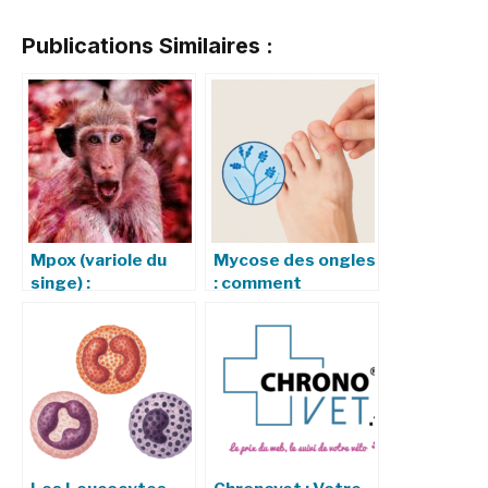
Publications Similaires :
Mpox (variole du
Mycose des ongles
singe) :
: comment
symptômes,
reconnaître une
transmission,
infection à
prévention et
Trichophyton
traitement
rubrum ?