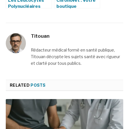
Les Leucocytes
Chronovet : Votre
Polynucléaires
boutique
(PMN)
vétérinaire en
ligne, avec livraison
en clinique
Titouan
Rédacteur médical formé en santé publique,
Titouan décrypte les sujets santé avec rigueur
et clarté pour tous publics.
RELATED
POSTS