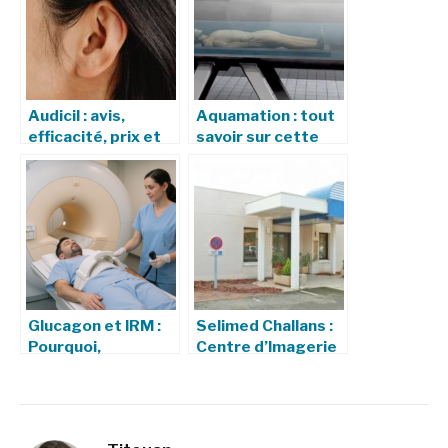
Audicil : avis,
Aquamation : tout
efficacité, prix et
savoir sur cette
effets secondaires
alternative
écologique à la
crémation
Glucagon et IRM :
Selimed Challans :
Pourquoi,
Centre d’Imagerie
comment, effets
Médicale à Challans
et précautions
(Vendée)